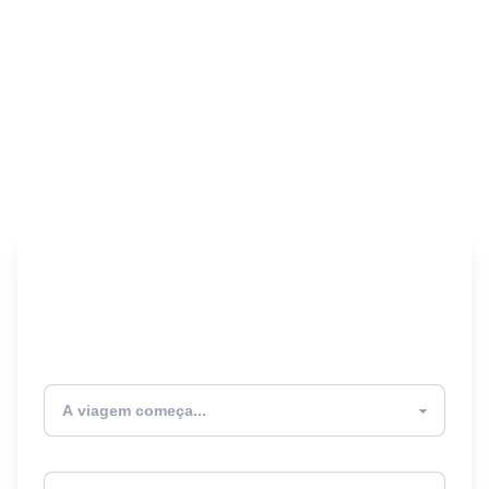
Encontre seu Seguro
Viagem! 🎉
Atualmente estou
Destino