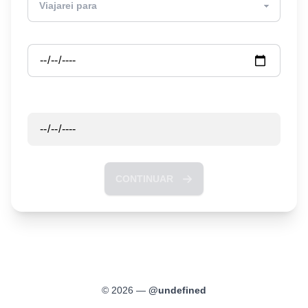
Partida
Retorno
CONTINUAR
©
2026
—
@
undefined