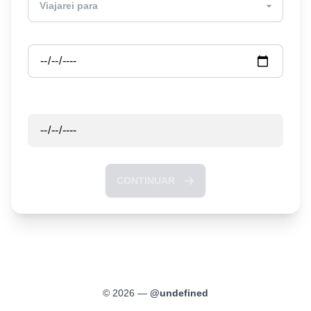
Partida
Retorno
CONTINUAR
©
2026
—
@
undefined