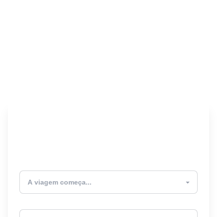
Encontre seu Seguro
Viagem! 🎉
Atualmente estou
Destino