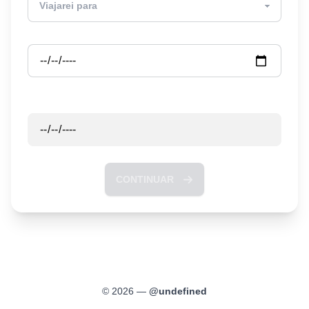
Partida
Retorno
CONTINUAR
©
2026
—
@
undefined