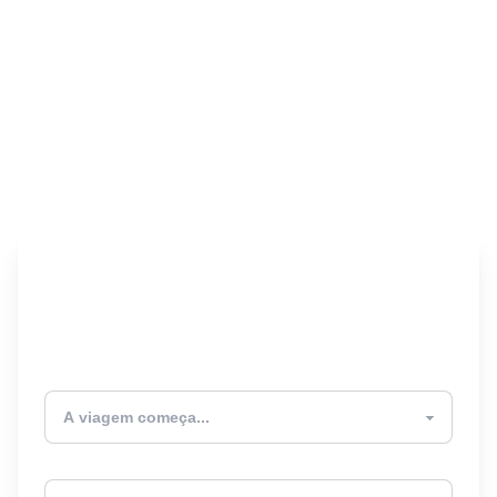
Encontre seu Seguro
Viagem! 🎉
Atualmente estou
Destino