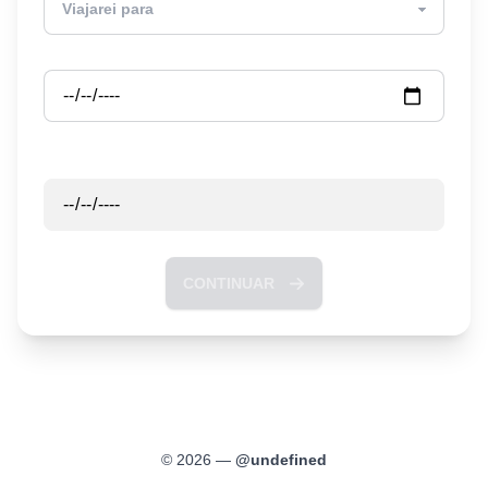
Partida
Retorno
CONTINUAR
©
2026
—
@
undefined