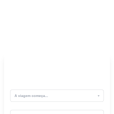
Encontre seu Seguro
Viagem! 🎉
Atualmente estou
Destino