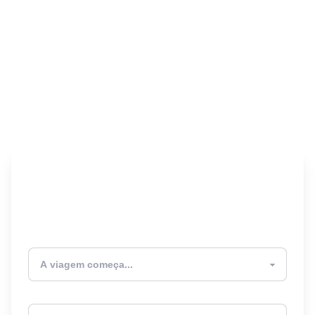
Encontre seu Seguro
Viagem! 🎉
Atualmente estou
Destino