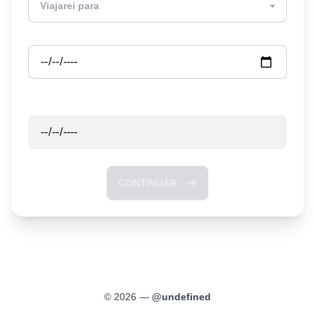
Partida
Retorno
CONTINUAR
©
2026
—
@
undefined