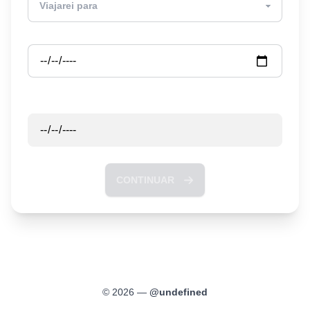
Partida
Retorno
CONTINUAR
©
2026
—
@
undefined