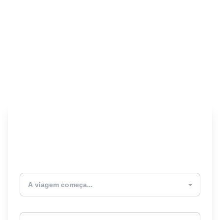
Encontre seu Seguro
Viagem! 🎉
Atualmente estou
Destino