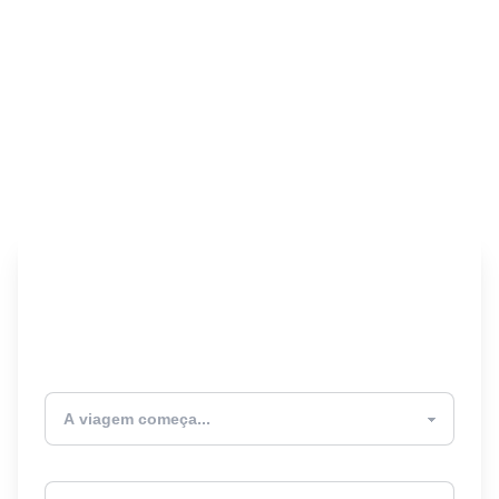
Encontre seu Seguro
Viagem! 🎉
Atualmente estou
Destino