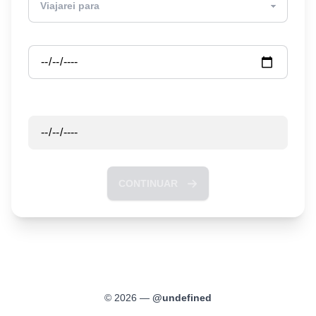
Partida
Retorno
CONTINUAR
©
2026
—
@
undefined