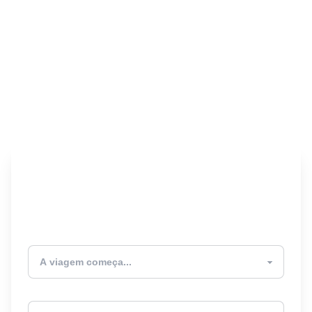
Encontre seu Seguro
Viagem! 🎉
Atualmente estou
Destino