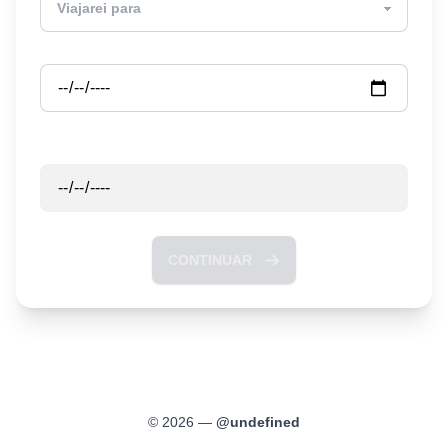
Partida
Retorno
CONTINUAR
©
2026
—
@
undefined