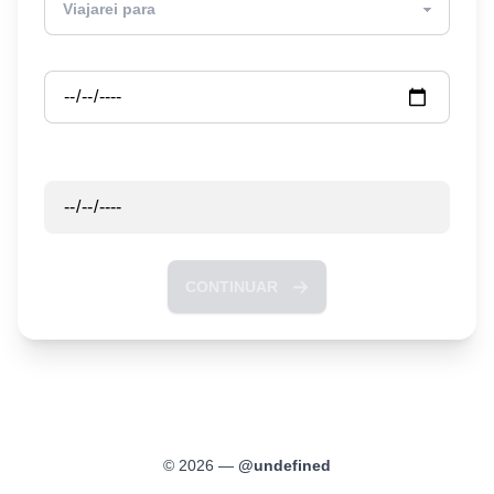
Partida
Retorno
CONTINUAR
©
2026
—
@
undefined