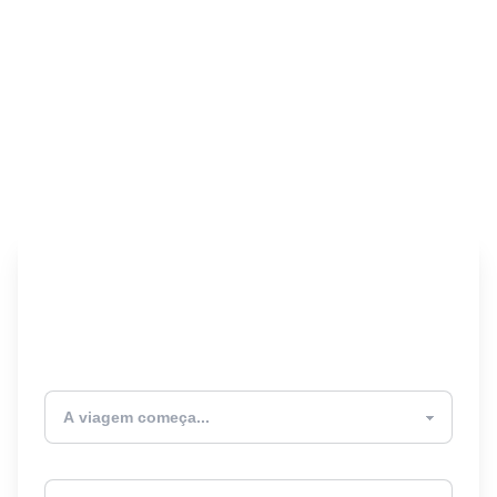
Encontre seu Seguro
Viagem! 🎉
Atualmente estou
Destino