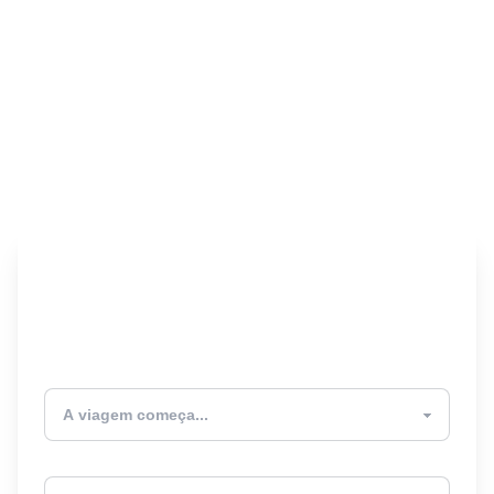
Encontre seu Seguro
Viagem! 🎉
Atualmente estou
Destino