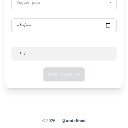
Partida
Retorno
CONTINUAR
©
2026
—
@
undefined