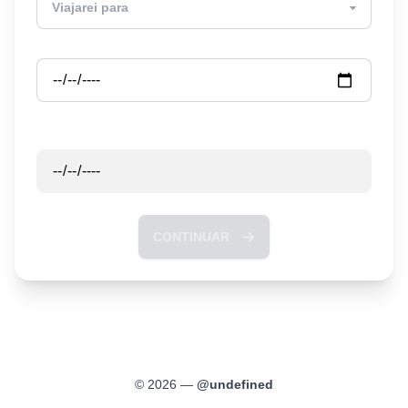
Partida
Retorno
CONTINUAR
©
2026
—
@
undefined