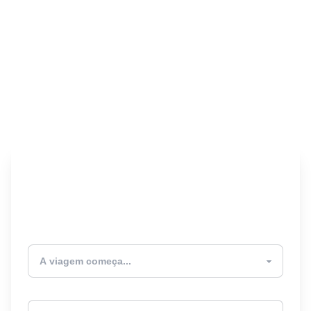
Encontre seu Seguro
Viagem! 🎉
Atualmente estou
Destino