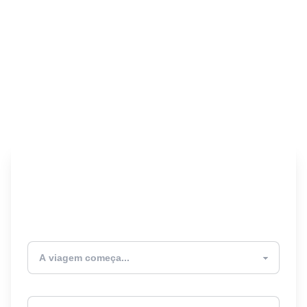
Encontre seu Seguro
Viagem! 🎉
Atualmente estou
Destino