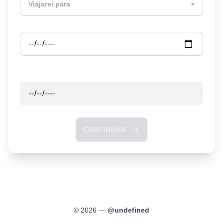
Partida
Retorno
CONTINUAR
©
2026
—
@
undefined