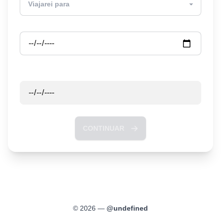
Partida
Retorno
CONTINUAR
©
2026
—
@
undefined