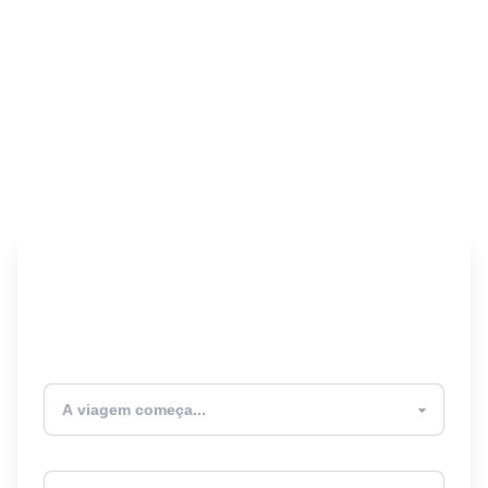
Encontre seu Seguro
Viagem! 🎉
Atualmente estou
Destino