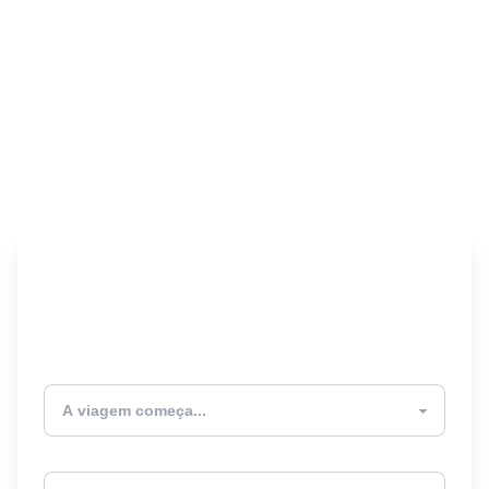
Encontre seu Seguro
Viagem! 🎉
Atualmente estou
Destino