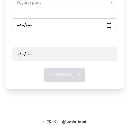
Partida
Retorno
CONTINUAR
©
2026
—
@
undefined