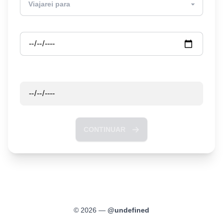
Partida
Retorno
CONTINUAR
©
2026
—
@
undefined