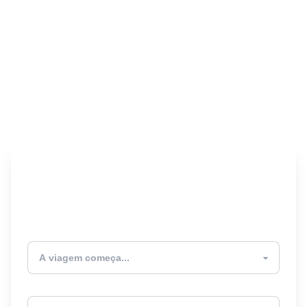
Encontre seu Seguro
Viagem! 🎉
Atualmente estou
Destino