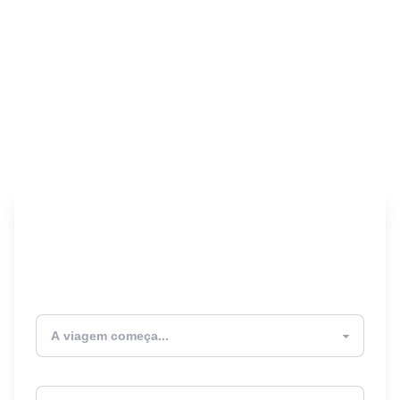
Encontre seu Seguro
Viagem! 🎉
Atualmente estou
Destino