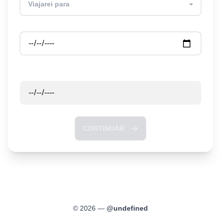
Partida
Retorno
CONTINUAR
©
2026
—
@
undefined