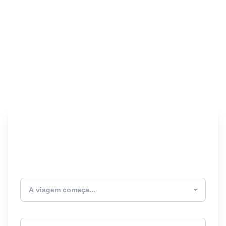
Encontre seu Seguro
Viagem! 🎉
Atualmente estou
Destino