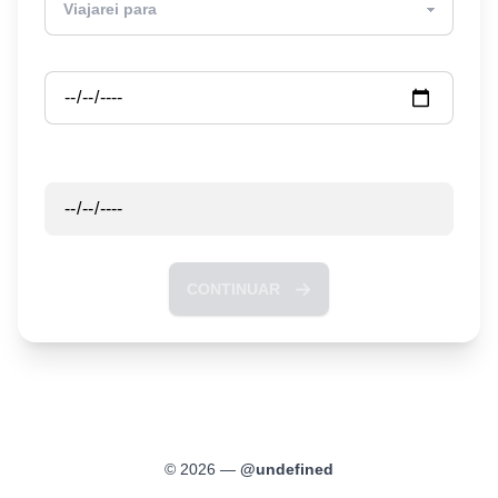
Partida
Retorno
CONTINUAR
©
2026
—
@
undefined