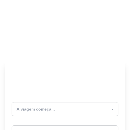
Encontre seu Seguro
Viagem! 🎉
Atualmente estou
Destino