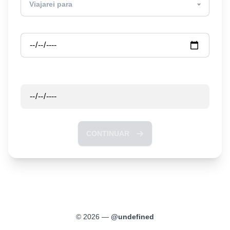
Partida
Retorno
CONTINUAR
©
2026
—
@
undefined