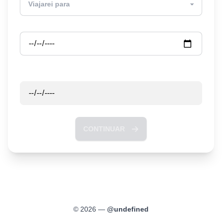
Partida
Retorno
CONTINUAR
©
2026
—
@
undefined