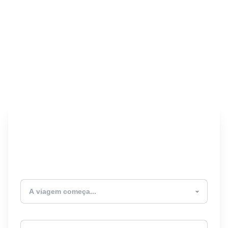
Encontre seu Seguro
Viagem! 🎉
Atualmente estou
Destino