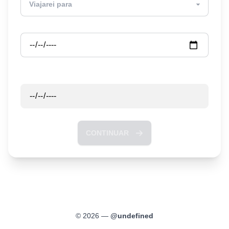
Partida
Retorno
CONTINUAR
©
2026
—
@
undefined