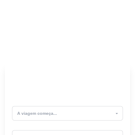
Encontre seu Seguro
Viagem! 🎉
Atualmente estou
Destino