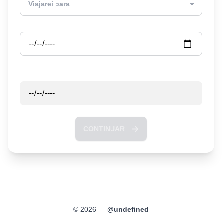
Partida
Retorno
CONTINUAR
©
2026
—
@
undefined