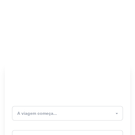
Encontre seu Seguro
Viagem! 🎉
Atualmente estou
Destino