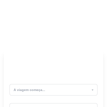
Encontre seu Seguro
Viagem! 🎉
Atualmente estou
Destino