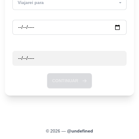
Partida
Retorno
CONTINUAR
©
2026
—
@
undefined