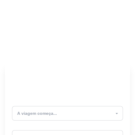
Encontre seu Seguro
Viagem! 🎉
Atualmente estou
Destino