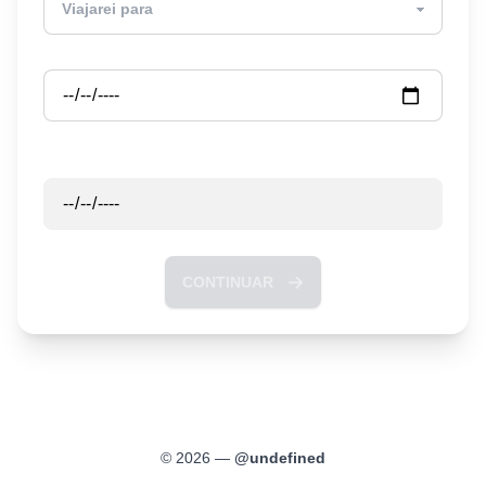
Partida
Retorno
CONTINUAR
©
2026
—
@
undefined