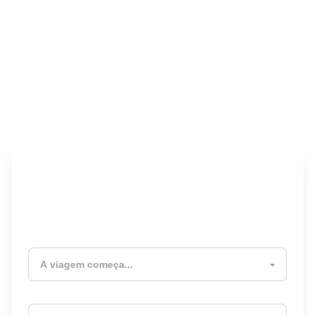
Encontre seu Seguro
Viagem! 🎉
Atualmente estou
Destino