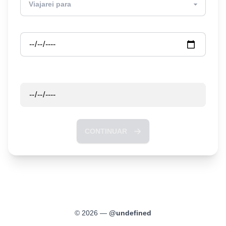
Partida
Retorno
CONTINUAR
©
2026
—
@
undefined