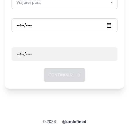
Partida
Retorno
CONTINUAR
©
2026
—
@
undefined