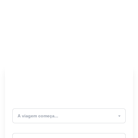
Encontre seu Seguro
Viagem! 🎉
Atualmente estou
Destino