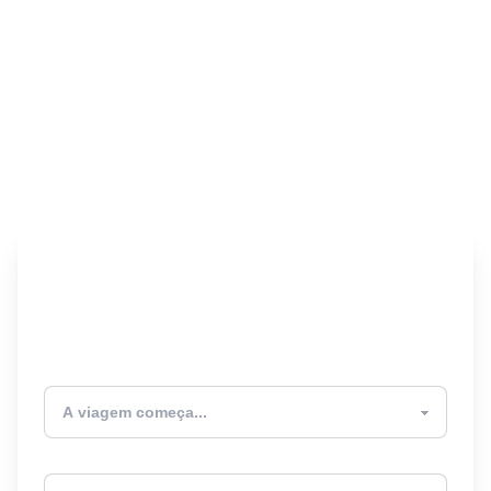
Encontre seu Seguro
Viagem! 🎉
Atualmente estou
Destino