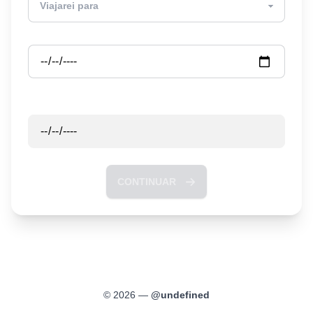
Partida
Retorno
CONTINUAR
©
2026
—
@
undefined