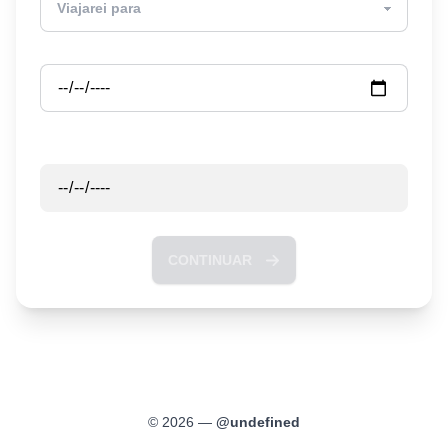
Partida
Retorno
CONTINUAR
©
2026
—
@
undefined