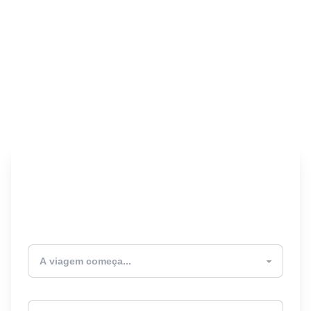
Encontre seu Seguro
Viagem! 🎉
Atualmente estou
Destino