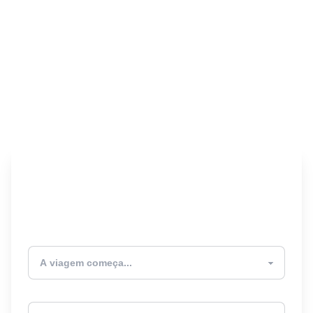
Encontre seu Seguro
Viagem! 🎉
Atualmente estou
Destino