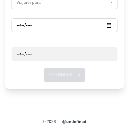
Partida
Retorno
CONTINUAR
©
2026
—
@
undefined