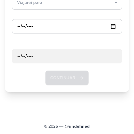
Partida
Retorno
CONTINUAR
©
2026
—
@
undefined