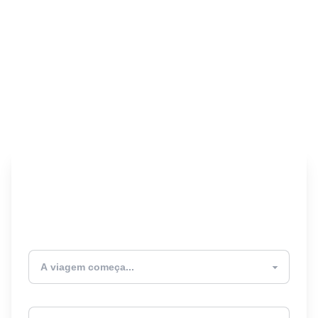
Encontre seu Seguro
Viagem! 🎉
Atualmente estou
Destino