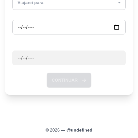
Partida
Retorno
CONTINUAR
©
2026
—
@
undefined