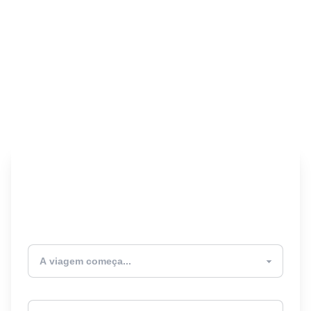
Encontre seu Seguro
Viagem! 🎉
Atualmente estou
Destino