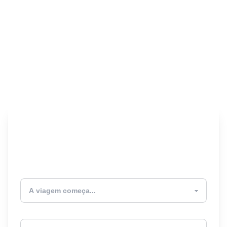
Encontre seu Seguro
Viagem! 🎉
Atualmente estou
Destino