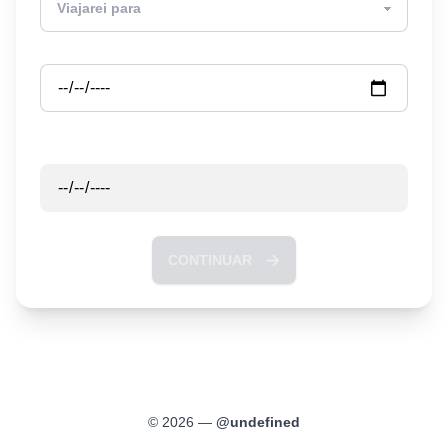
Partida
Retorno
CONTINUAR
©
2026
—
@
undefined