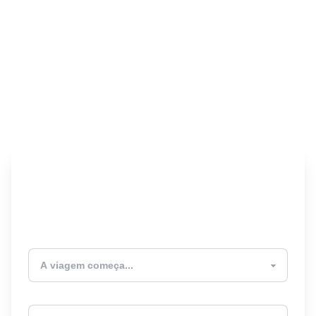
Encontre seu Seguro
Viagem! 🎉
Atualmente estou
Destino