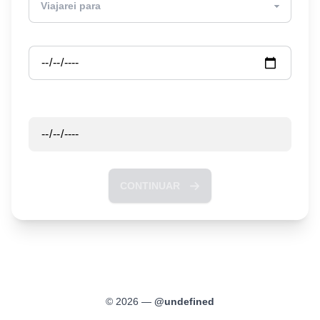
Partida
Retorno
CONTINUAR
©
2026
—
@
undefined