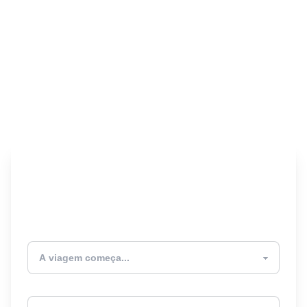
Encontre seu Seguro
Viagem! 🎉
Atualmente estou
Destino