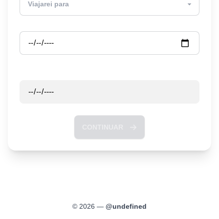
Partida
Retorno
CONTINUAR
©
2026
—
@
undefined