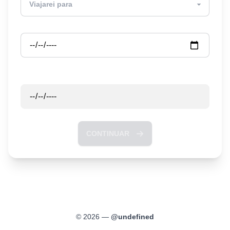
Partida
Retorno
CONTINUAR
©
2026
—
@
undefined