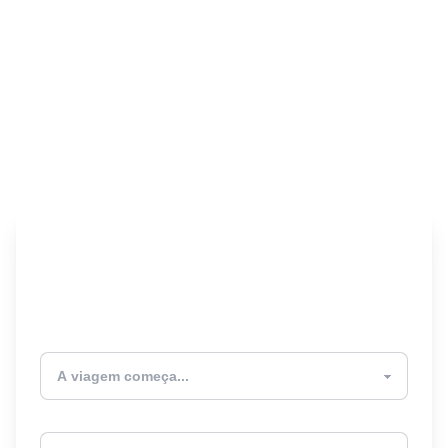
Encontre seu Seguro
Viagem! 🎉
Atualmente estou
Destino