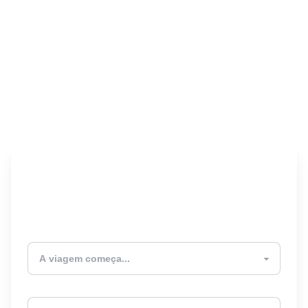
Encontre seu Seguro
Viagem! 🎉
Atualmente estou
Destino