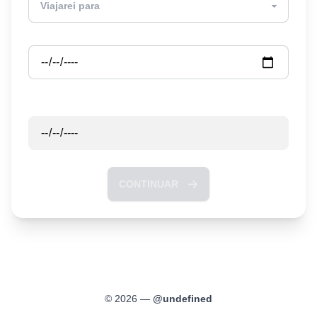
Partida
Retorno
CONTINUAR
©
2026
—
@
undefined