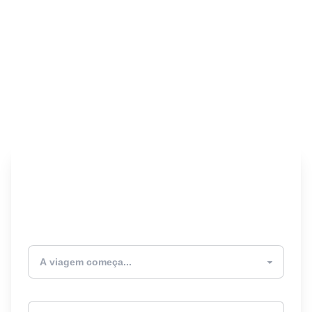
Encontre seu Seguro
Viagem! 🎉
Atualmente estou
Destino