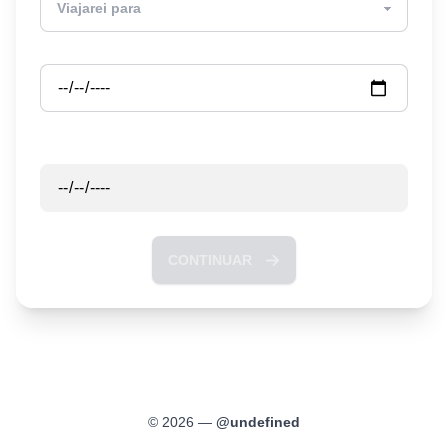
Partida
Retorno
CONTINUAR
©
2026
—
@
undefined