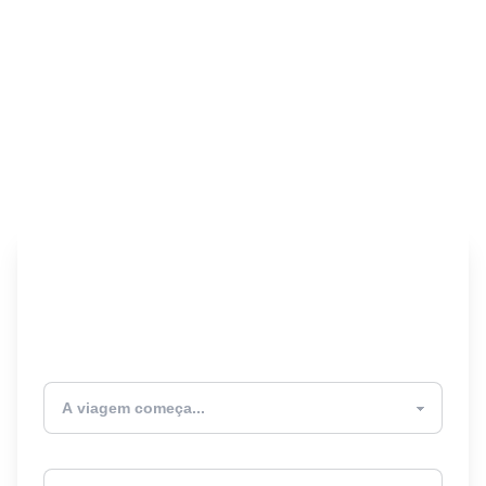
Encontre seu Seguro
Viagem! 🎉
Atualmente estou
Destino