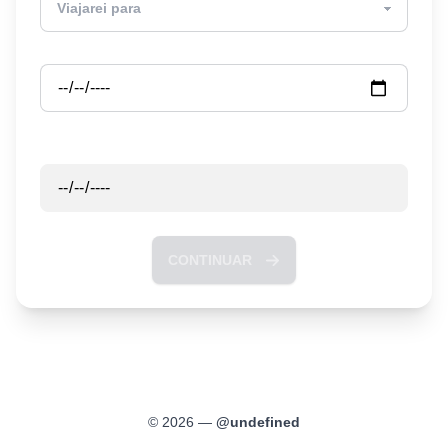
Partida
Retorno
CONTINUAR
©
2026
—
@
undefined