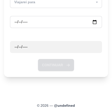
Partida
Retorno
CONTINUAR
©
2026
—
@
undefined