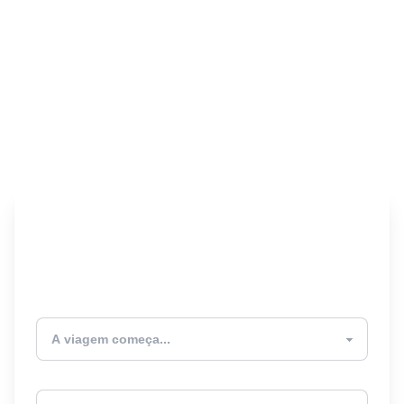
Encontre seu Seguro
Viagem! 🎉
Atualmente estou
Destino