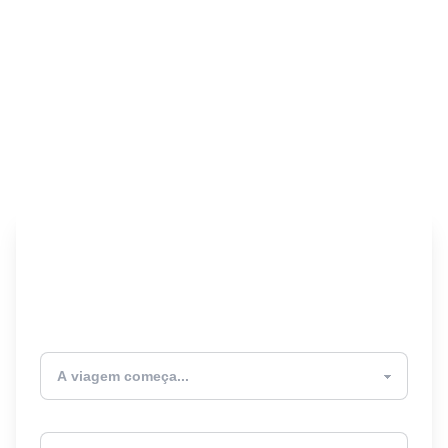
Encontre seu Seguro
Viagem! 🎉
Atualmente estou
Destino