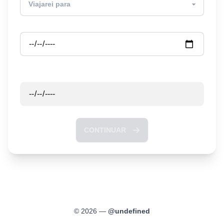
Partida
Retorno
CONTINUAR
©
2026
—
@
undefined