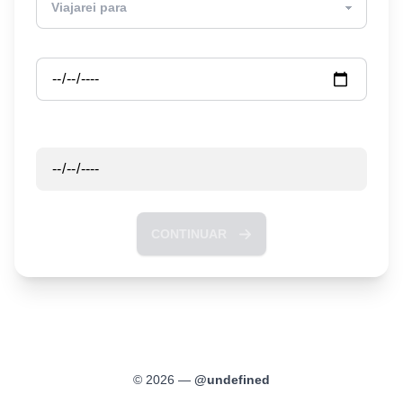
Partida
Retorno
CONTINUAR
©
2026
—
@
undefined