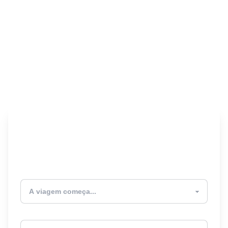
Encontre seu Seguro
Viagem! 🎉
Atualmente estou
Destino