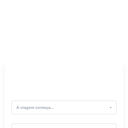
Encontre seu Seguro
Viagem! 🎉
Atualmente estou
Destino