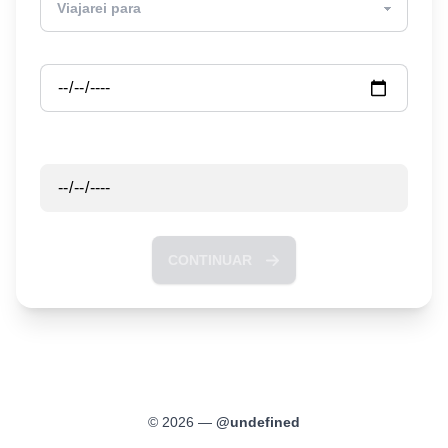
Partida
Retorno
CONTINUAR
©
2026
—
@
undefined