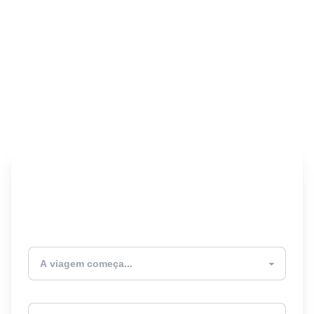
Encontre seu Seguro
Viagem! 🎉
Atualmente estou
Destino