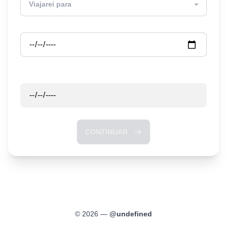
Partida
Retorno
CONTINUAR
©
2026
—
@
undefined