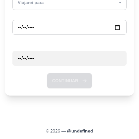
Partida
Retorno
CONTINUAR
©
2026
—
@
undefined