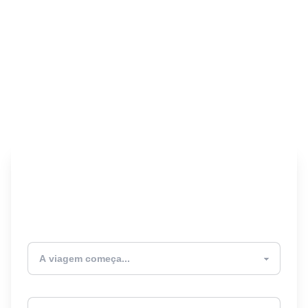
Encontre seu Seguro
Viagem! 🎉
Atualmente estou
Destino