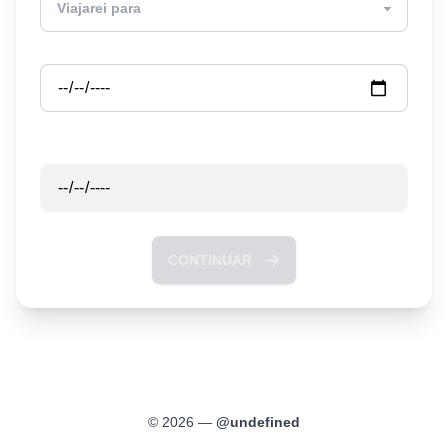
Partida
Retorno
CONTINUAR
©
2026
—
@
undefined