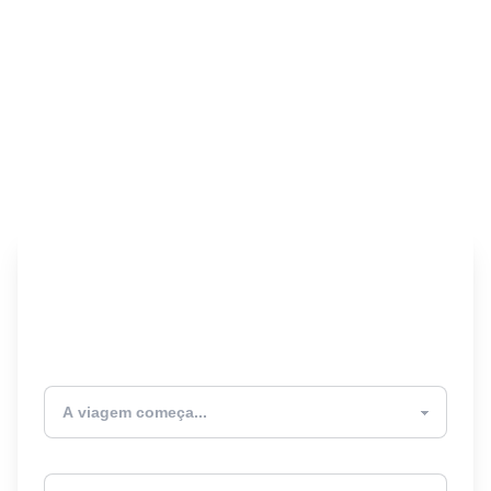
Encontre seu Seguro
Viagem! 🎉
Atualmente estou
Destino