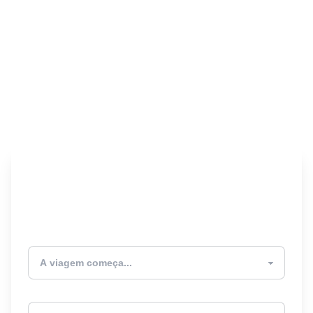
Encontre seu Seguro
Viagem! 🎉
Atualmente estou
Destino