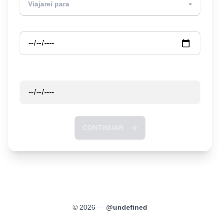
Partida
Retorno
CONTINUAR
©
2026
—
@
undefined