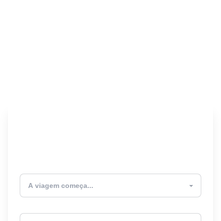
Encontre seu Seguro
Viagem! 🎉
Atualmente estou
Destino