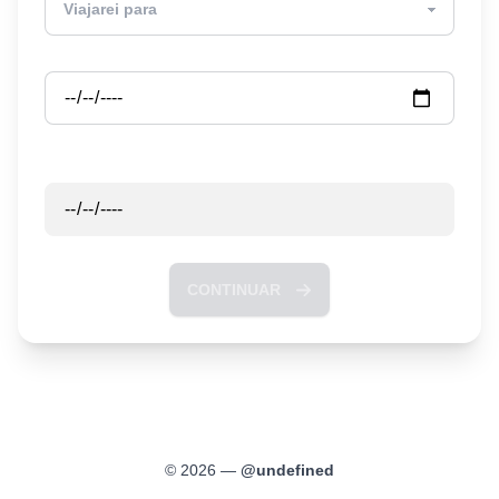
Partida
Retorno
CONTINUAR
©
2026
—
@
undefined