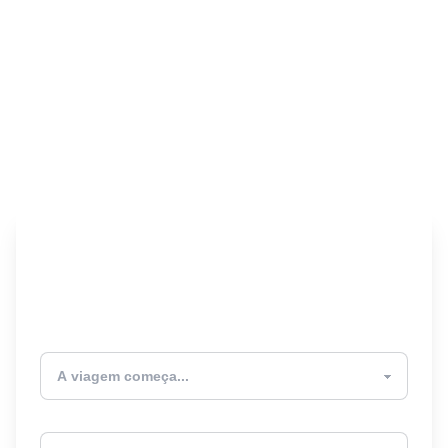
Encontre seu Seguro
Viagem! 🎉
Atualmente estou
Destino