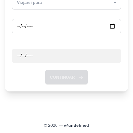
Partida
Retorno
CONTINUAR
©
2026
—
@
undefined