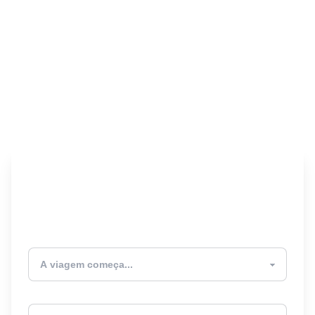
Encontre seu Seguro
Viagem! 🎉
Atualmente estou
Destino