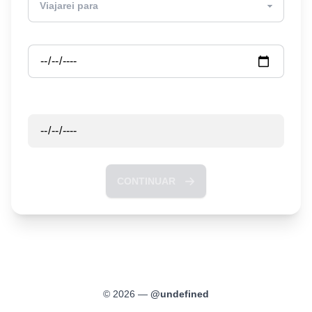
Partida
Retorno
CONTINUAR
©
2026
—
@
undefined