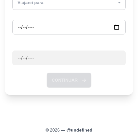
Partida
Retorno
CONTINUAR
©
2026
—
@
undefined