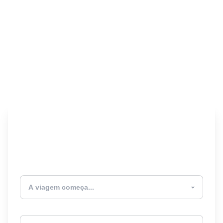
Encontre seu Seguro
Viagem! 🎉
Atualmente estou
Destino