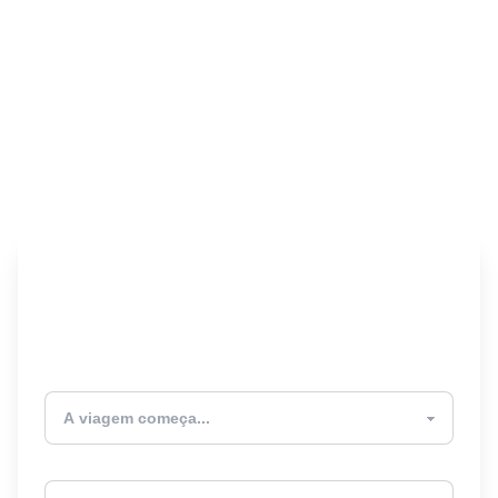
Encontre seu Seguro
Viagem! 🎉
Atualmente estou
Destino