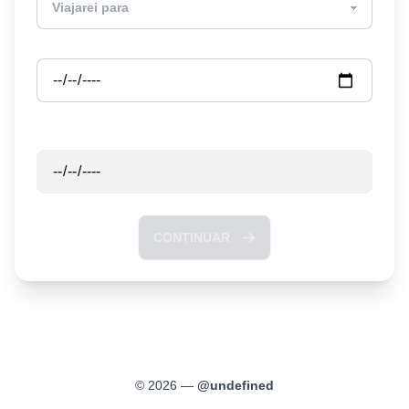
Partida
Retorno
CONTINUAR
©
2026
—
@
undefined